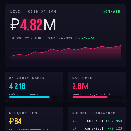
LIVE · СЕТЬ ЗА 24Ч
ON-AIR
₽
4.82
М
Оборот сети за последние 24 часа ·
+12.4% w/w
АКТИВНЫЕ САЙТЫ
DAU СЕТИ
4 218
2.6М
паблишеры онлайн
уникальных / день RU-CIS
СРЕДНИЙ CPM
СВЕЖИЕ ТРАНЗАКЦИИ
₽84
RU
tube-3421
+₽12 480
UA
cams-2201
+₽8 120
по премиум-инвентарю