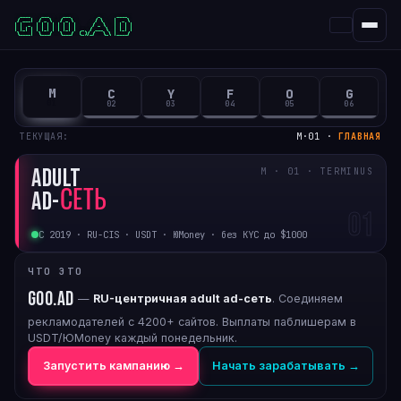
  ____    ___     ___          _      ____

 / ___|  / _ \   / _ \        / \    |  _ \

| |  _  | | | | | | | |      / _ \   | | | |

| |_| | | |_| | | |_| |  _  / ___ \  | |_| |

 \____|  \___/   \___/  (_)/_/   \_\ |____/
M
C
Y
F
O
G
01
02
03
04
05
06
ТЕКУЩАЯ:
M·01 ·
ГЛАВНАЯ
ADULT
M · 01 · TERMINUS
AD-
СЕТЬ
01
С 2019 · RU-CIS · USDT · ЮMoney · без KYC до $1000
ЧТО ЭТО
goo.ad
—
RU-центричная adult ad-сеть
. Соединяем
рекламодателей с 4200+ сайтов. Выплаты паблишерам в
USDT/ЮMoney каждый понедельник.
Запустить кампанию →
Начать зарабатывать →